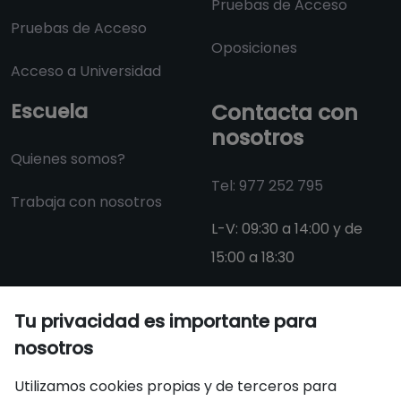
Pruebas de Acceso
Pruebas de Acceso
Oposiciones
Acceso a Universidad
Escuela
Contacta con
nosotros
Quienes somos?
Tel: 977 252 795
Trabaja con nosotros
L-V: 09:30 a 14:00 y de
15:00 a 18:30
info@aulacat.cat
Tu privacidad es importante para
nosotros
Certificados
Utilizamos cookies propias y de terceros para