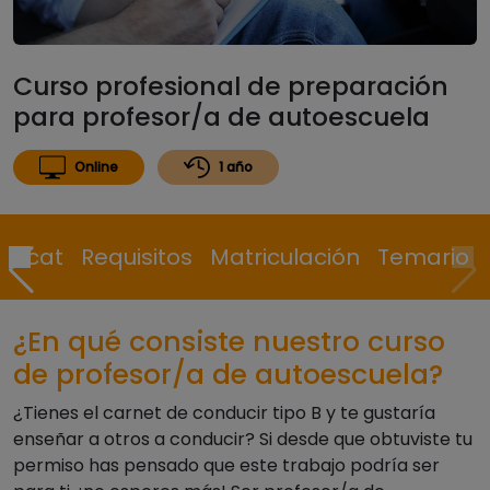
Curso profesional de preparación
para profesor/a de autoescuela
Online
1 año
ulacat
Requisitos
Matriculación
Temario
¿En qué consiste nuestro curso
de profesor/a de autoescuela?
¿Tienes el carnet de conducir tipo B y te gustaría
enseñar a otros a conducir? Si desde que obtuviste tu
permiso has pensado que este trabajo podría ser