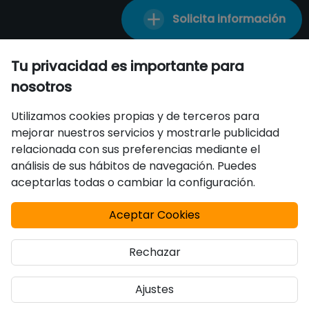
15:00 a 18:30
Solicita información
info@aulacat.cat
Tu privacidad es importante para
nosotros
Certificados
Utilizamos cookies propias y de terceros para
mejorar nuestros servicios y mostrarle publicidad
relacionada con sus preferencias mediante el
análisis de sus hábitos de navegación. Puedes
aceptarlas todas o cambiar la configuración.
Aceptar Cookies
Rechazar
Aviso Legal
Política de privacidad
Política de
Ajustes
cookies