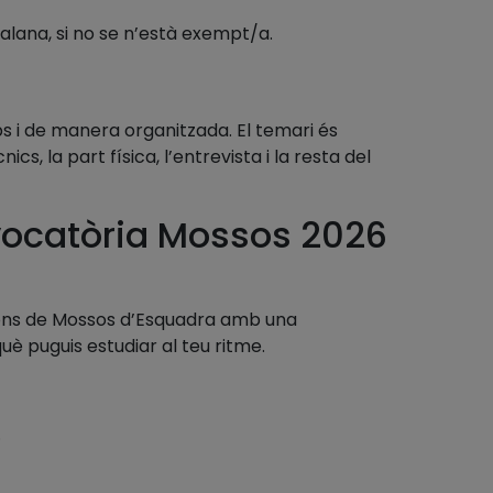
lana, si no se n’està exempt/a.
s i de manera organitzada. El temari és
s, la part física, l’entrevista i la resta del
vocatòria Mossos 2026
ions de Mossos d’Esquadra amb una
uè puguis estudiar al teu ritme.
.