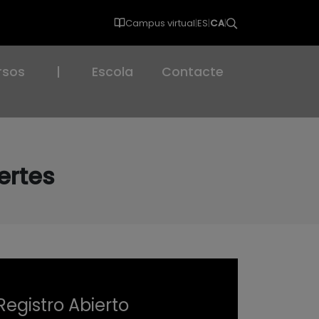
Campus virtual
|
ES
|
CA
|
rsos
|
Escola
Contacte
ertes
Registro Abierto