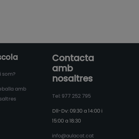
scola
Contacta
amb
i som?
nosaltres
eballa amb
Tel: 977 252 795
saltres
Dll-Dv: 09:30 a 14:00 i
15:00 a 18:30
info@aulacat.cat