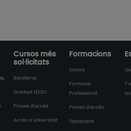
Cursos més
Formacions
E
sol·licitats
Cursos
Qu
Batxillerat
a,
Formació
Tr
Graduat d'ESO
Professional
no
Proves d'accés
a
Proves d'accés
Accés a Universitat
Oposicions