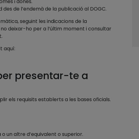
omes i dones.
itud des de l’endemà de la publicació al DOGC.
emàtica, seguint les indicacions de la
t no deixar-ho per a l’últim moment i consultar
t.
t aquí:
per presentar-te a
ir els requisits establerts a les bases oficials.
a o un altre d’equivalent o superior.