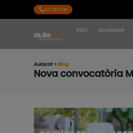
977 25 27 95
Inici
Accessos
Aulacat >
Blog
Nova convocatòria M