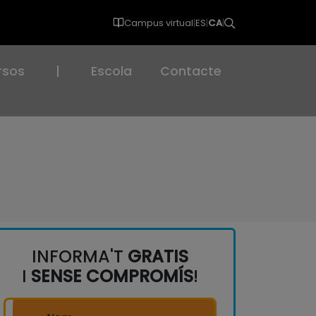
Campus virtual
|
ES
|
CA
|
rsos
|
Escola
Contacte
INFORMA'T
GRATIS
I
SENSE COMPROMÍS
!