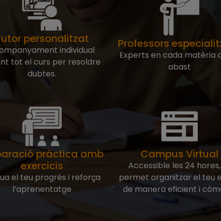
utor personalitzat
Professors especiali
ompanyament individual
Experts en cada matèria a
nt tot el curs per resoldre
abast
dubtes.
paració pràctica amb
Campus Virtual
exercicis
Accessible les 24 hores,
ua el teu progrés i reforça
permet organitzar el teu e
l’aprenentatge
de manera eficient i còm