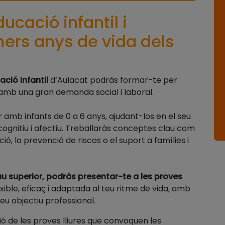
ucació infantil i
ers anys de vida dels
ció Infantil
d’Aulacat podràs formar-te per
amb una gran demanda social i laboral.
amb infants de 0 a 6 anys, ajudant-los en el seu
cognitiu i afectiu. Treballaràs conceptes clau com
ció, la prevenció de riscos o el suport a famílies i
au superior, podràs presentar-te a les proves
exible, eficaç i adaptada al teu ritme de vida, amb
teu objectiu professional.
ó de les proves lliures que convoquen les