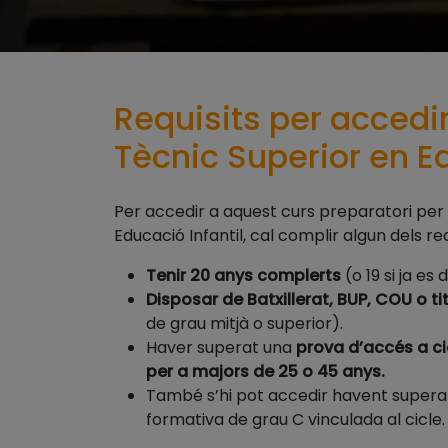
Requisits per accedir
Tècnic Superior en Ed
Per accedir a aquest curs preparatori per a
Educació Infantil, cal complir algun dels re
Tenir 20 anys complerts
(o 19 si ja es
Disposar de Batxillerat, BUP, COU o ti
de grau mitjà o superior).
Haver superat una
prova d’accés a cic
per a majors de 25 o 45 anys.
També s’hi pot accedir havent superat
formativa de grau C vinculada al cicle.