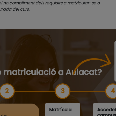
l no compliment dels requisits a matricular-se o
durada del curs.
 matriculació a Aulacat?
Matrícula
Accedei
campu