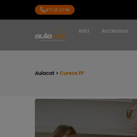
977 25 27 95
Inici
Accessos
Aulacat >
Cursos FP