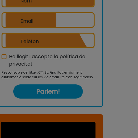
Nom
Email
Telèfon
He llegit i accepto la política de
privacitat
Responsable del fitxer: C.T. SL. Finalitat: enviament
d'informació sobre cursos via email i telèfon. Legitimació:
consentiment. Drets: accedir, rectificar, cancel·lar o
suprimir les dades així com altres drets. Pot consultar
informació addicional i detallada en la nostra
política de
privacitat
.