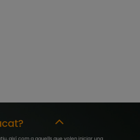
acat?
iu, així com a aquells que volen iniciar una