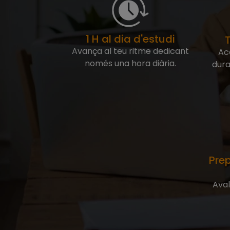
1 H al dia d'estudi
T
Avança al teu ritme dedicant
Ac
només una hora diària.
dura
Pre
Aval