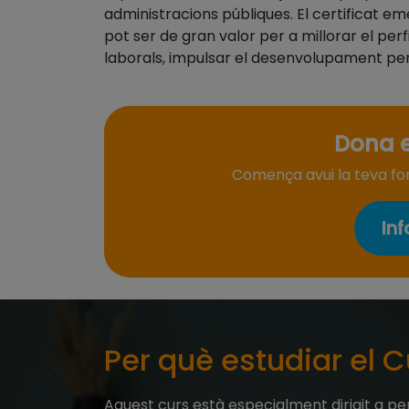
administracions públiques. El certificat em
pot ser de gran valor per a millorar el per
laborals, impulsar el desenvolupament pe
Dona e
Comença avui la teva form
Inf
Per què estudiar el C
Aquest curs està especialment dirigit a per