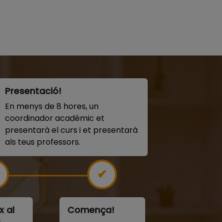
Presentació!
En menys de 8 hores, un
coordinador acadèmic et
presentarà el curs i et presentarà
als teus professors.
x al
Comença!
s