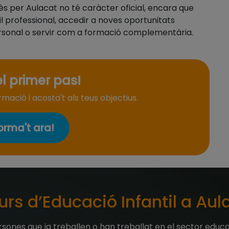
ès per Aulacat no té caràcter oficial, encara que
fil professional, accedir a noves oportunitats
rsonal o servir com a formació complementària.
l primer pas!
ació i acosta't als teus objectius.
orma't ara!
urs d’Educació Infantil a Aul
sones que ja treballen o han treballat en el sector educat