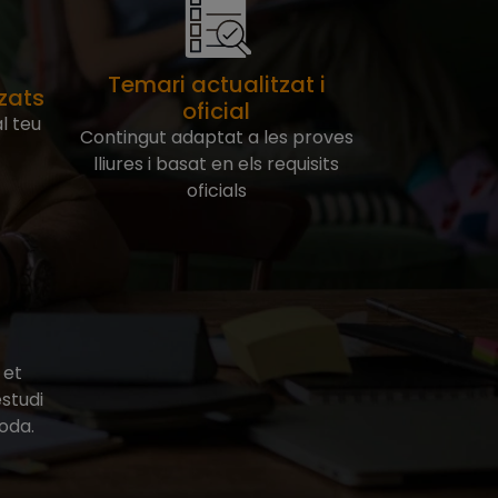
Temari actualitzat i
tzats
oficial
l teu
Contingut adaptat a les proves
lliures i basat en els requisits
oficials
 et
studi
oda.