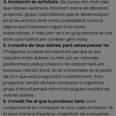
4. Involucra’t en activitats.
Els cursos són molt més
que classes i exàmens. Informa’t sobre els diferents
projectes, grups i associacions que es desenvolupen
en el teu entorn; amb molta probabilitat hi haurà
alguna que t’interessi i s’ajusti a les teves
expectatives. A més, unir-se a un grup sempre és una
bona oportunitat per conèixer gent nova.
5. Consulta els teus dubtes, però sense passar-te
!
Preguntar a classe és important perquè et pot
resoldre molts dubtes i, a més, sol ser valorada
positivament pels professors. No obstant això, els
excessos mai són bons. No et converteixis en el pesat
de torn que està preguntant constantment. Pots
preguntar també als teus companys o organitzar
grups d’estudi perquè entre tots pugueu resoldre els
vostres dubtes.
6. Consell: Fes el que tu professor faria.
Com
comprovaràs en començar el curs, cada professor té
la seva manera d’explicar, organitzar els conceptes,