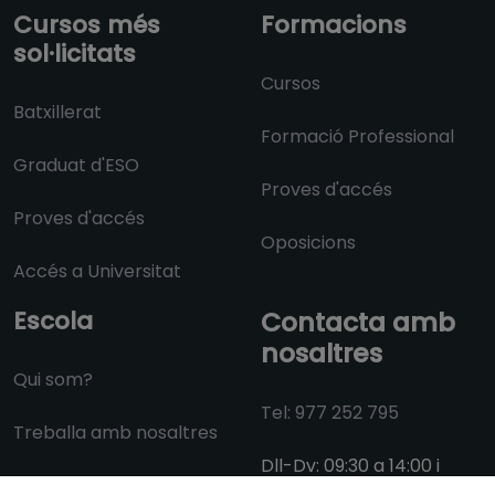
Cursos més
Formacions
sol·licitats
Cursos
Batxillerat
Formació Professional
Graduat d'ESO
Proves d'accés
Proves d'accés
Oposicions
Accés a Universitat
Escola
Contacta amb
nosaltres
Qui som?
Tel: 977 252 795
Treballa amb nosaltres
Dll-Dv: 09:30 a 14:00 i