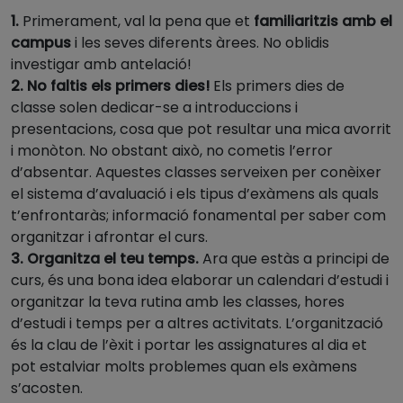
1.
Primerament, val la pena que et
familiaritzis amb el
campus
i les seves diferents àrees. No oblidis
investigar amb antelació!
2. No faltis els primers dies!
Els primers dies de
classe solen dedicar-se a introduccions i
presentacions, cosa que pot resultar una mica avorrit
i monòton. No obstant això, no cometis l’error
d’absentar. Aquestes classes serveixen per conèixer
el sistema d’avaluació i els tipus d’exàmens als quals
t’enfrontaràs; informació fonamental per saber com
organitzar i afrontar el curs.
3. Organitza el teu temps.
Ara que estàs a principi de
curs, és una bona idea elaborar un calendari d’estudi i
organitzar la teva rutina amb les classes, hores
d’estudi i temps per a altres activitats. L’organització
és la clau de l’èxit i portar les assignatures al dia et
pot estalviar molts problemes quan els exàmens
s’acosten.