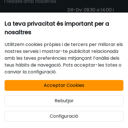
Treballa amb nosaltres
Dll-Dv: 09:30 a 14:00 i
15:00 a 18:30
La teva privacitat és important per a
nosaltres
info@aulacat.cat
Utilitzem cookies pròpies i de tercers per millorar els
nostres serveis i mostrar-te publicitat relacionada
Certificats
amb les teves preferències mitjançant l’anàlisi dels
teus hàbits de navegació. Pots acceptar-les totes o
canviar la configuració.
Acceptar Cookies
Rebutjar
Configuració
Avís Legal
Política de privacitat
Política de cookies