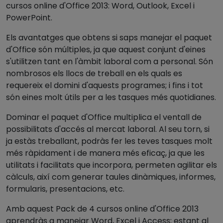
cursos online d'Office 2013: Word, Outlook, Excel i
PowerPoint.
Els avantatges que obtens si saps manejar el paquet
d'Office són múltiples, ja que aquest conjunt d'eines
s'utilitzen tant en l'àmbit laboral com a personal. Són
nombrosos els llocs de treball en els quals es
requereix el domini d'aquests programes; i fins i tot
són eines molt útils per a les tasques més quotidianes.
Dominar el paquet d'Office multiplica el ventall de
possibilitats d'accés al mercat laboral. Al seu torn, si
ja estàs treballant, podràs fer les teves tasques molt
més ràpidament i de manera més eficaç, ja que les
utilitats i facilitats que incorpora, permeten agilitar els
càlculs, així com generar taules dinàmiques, informes,
formularis, presentacions, etc.
Amb aquest Pack de 4 cursos online d'Office 2013
aprendràs a manejar Word, Excel i Access; estant al