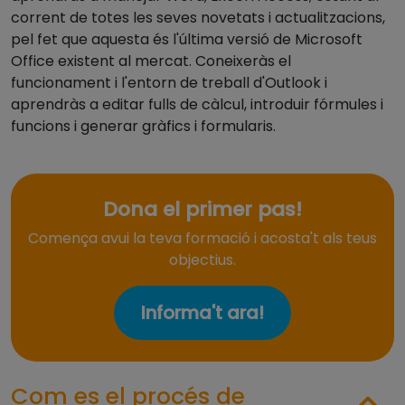
corrent de totes les seves novetats i actualitzacions,
pel fet que aquesta és l'última versió de Microsoft
Office existent al mercat. Coneixeràs el
funcionament i l'entorn de treball d'Outlook i
aprendràs a editar fulls de càlcul, introduir fórmules i
funcions i generar gràfics i formularis.
Dona el primer pas!
Comença avui la teva formació i acosta't als teus
objectius.
Informa't ara!
Com es el procés de