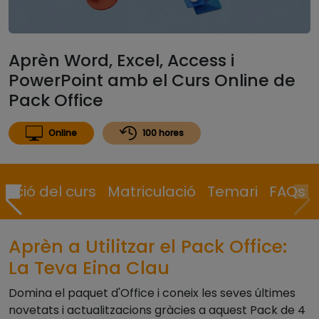
Aprèn Word, Excel, Access i
PowerPoint amb el Curs Online de
Pack Office
Online
100 hores
ipció del curs
Matriculació
Temari
FAQs
Aprèn a Utilitzar el Pack Office:
La Teva Eina Clau
Domina el paquet d'Office i coneix les seves últimes
novetats i actualitzacions gràcies a aquest Pack de 4