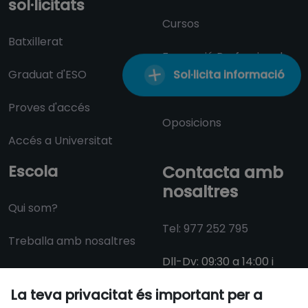
sol·licitats
Cursos
Batxillerat
Formació Professional
Graduat d'ESO
Sol·licita informació
Proves d'accés
Proves d'accés
Oposicions
Accés a Universitat
Escola
Contacta amb
nosaltres
Qui som?
Tel: 977 252 795
Treballa amb nosaltres
Dll-Dv: 09:30 a 14:00 i
15:00 a 18:30
La teva privacitat és important per a