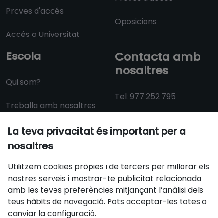
Proves d'accés
Oposicions
Accés a Universitat
Escola
Contacta amb
nosaltres
Qui som?
Tel: 977 252 795
Treballa amb nosaltres
Dll-Dv: 09:30 a 14:00 i
La teva privacitat és important per a
15:00 a 18:30
nosaltres
info@aulacat.cat
Utilitzem cookies pròpies i de tercers per millorar els
nostres serveis i mostrar-te publicitat relacionada
amb les teves preferències mitjançant l’anàlisi dels
Certificats
teus hàbits de navegació. Pots acceptar-les totes o
canviar la configuració.