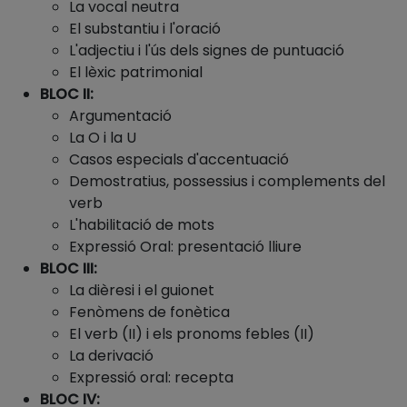
La vocal neutra
El substantiu i l'oració
L'adjectiu i l'ús dels signes de puntuació
El lèxic patrimonial
BLOC II:
Argumentació
La O i la U
Casos especials d'accentuació
Demostratius, possessius i complements del
verb
L'habilitació de mots
Expressió Oral: presentació lliure
BLOC III:
La dièresi i el guionet
Fenòmens de fonètica
El verb (II) i els pronoms febles (II)
La derivació
Expressió oral: recepta
BLOC IV: