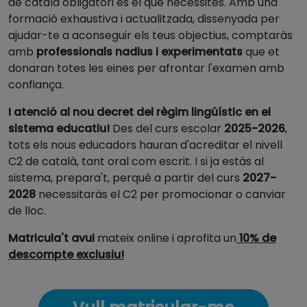
de català obligatori és el que necessites. Amb una
formació exhaustiva i actualitzada, dissenyada per
ajudar-te a aconseguir els teus objectius, comptaràs
amb
professionals nadius i experimentats
que et
donaran totes les eines per afrontar l'examen amb
confiança.
I atenció al nou decret del règim lingüístic en el
sistema educatiu!
Des del curs escolar
2025-2026
,
tots els nous educadors hauran d'acreditar el nivell
C2 de català, tant oral com escrit. I si ja estàs al
sistema, prepara't, perquè a partir del curs
2027-
2028
necessitaràs el C2 per promocionar o canviar
de lloc.
Matricula't avui
mateix online i aprofita un
10% de
descompte exclusiu!