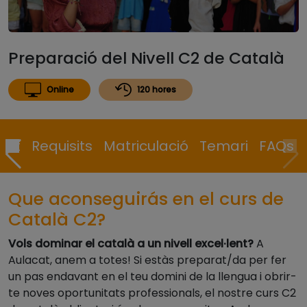
Preparació del Nivell C2 de Català
Online
120 hores
cat
Requisits
Matriculació
Temari
FAQs
Que aconseguirás en el curs de
Català C2?
Vols dominar el català a un nivell excel·lent?
A
Aulacat, anem a totes! Si estàs preparat/da per fer
un pas endavant en el teu domini de la llengua i obrir-
te noves oportunitats professionals, el nostre curs C2