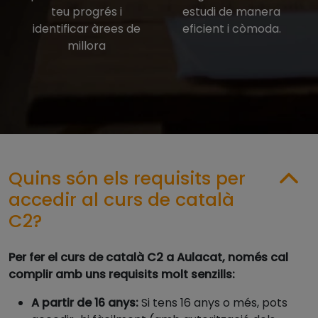
teu progrés i
estudi de manera
identificar àrees de
eficient i còmoda.
millora
Quins són els requisits per
accedir al curs de català
C2?
Per fer el curs de català C2 a Aulacat, només cal
complir amb uns requisits molt senzills:
A partir de 16 anys:
Si tens 16 anys o més, pots