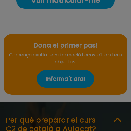
Vull matricular-me
Dona el primer pas!
Comença avui la teva formació i acosta't als teus
objectius.
Informa't ara!
Per què preparar el curs
C2 de català a Aulacat?