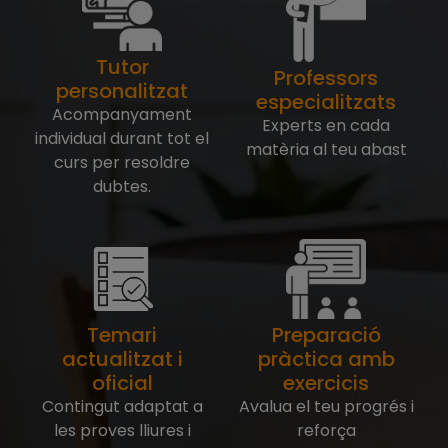
Tutor
Professors
personalitzat
especialitzats
Acompanyament
Experts en cada
individual durant tot el
matèria al teu abast
curs per resoldre
dubtes.
Temari
Preparació
actualitzat i
pràctica amb
oficial
exercicis
Contingut adaptat a
Avalua el teu progrés i
les proves lliures i
reforça