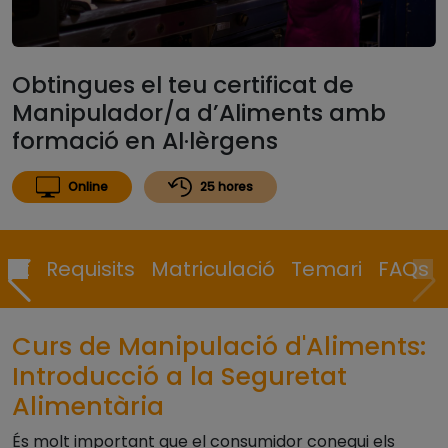
Obtingues el teu certificat de
Manipulador/a d’Aliments amb
formació en Al·lèrgens
Online
25 hores
cat
Requisits
Matriculació
Temari
FAQs
Curs de Manipulació d'Aliments:
Introducció a la Seguretat
Alimentària
És molt important que el consumidor conegui els