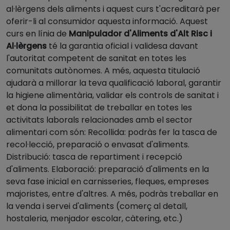
al·lèrgens dels aliments i aquest curs t'acreditarà per
oferir-li al consumidor aquesta informació. Aquest
curs en línia de
Manipulador d'Aliments d'Alt Risc i
Al·lèrgens
té la garantia oficial i validesa davant
l'autoritat competent de sanitat en totes les
comunitats autònomes. A més, aquesta titulació
ajudarà a millorar la teva qualificació laboral, garantir
la higiene alimentària, validar els controls de sanitat i
et dona la possibilitat de treballar en totes les
activitats laborals relacionades amb el sector
alimentari com són: Recollida: podràs fer la tasca de
recol·lecció, preparació o envasat d'aliments.
Distribució: tasca de repartiment i recepció
d'aliments. Elaboració: preparació d'aliments en la
seva fase inicial en carnisseries, fleques, empreses
majoristes, entre d'altres. A més, podràs treballar en
la venda i servei d'aliments (comerç al detall,
hostaleria, menjador escolar, càtering, etc.)