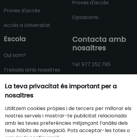
Proves d'accés
Proves d'accés
Oposicions
Accés a Universitat
Escola
Contacta amb
nosaltres
Qui som?
Tel: 977 252 795
Treballa amb nosaltres
Dll-Dv: 09:30 a 14:00 i
La teva privacitat és important per a
15:00 a 18:30
nosaltres
info@aulacat.cat
Utilitzem cookies pròpies i de tercers per millorar els
nostres serveis i mostrar-te publicitat relacionada
amb les teves preferències mitjançant l’anàlisi dels
Certificats
teus hàbits de navegació. Pots acceptar-les totes o