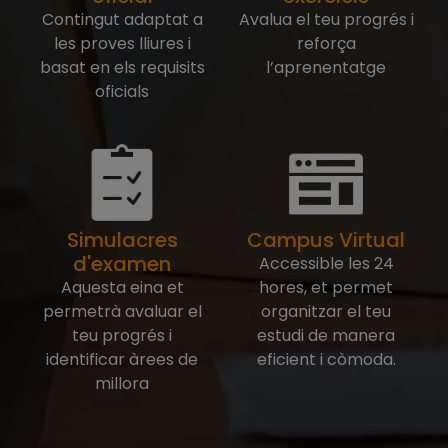
Contingut adaptat a
Avalua el teu progrés i
les proves lliures i
reforça
basat en els requisits
l’aprenentatge
oficials
Simulacres
Campus Virtual
d'examen
Accessible les 24
Aquesta eina et
hores, et permet
permetrà avaluar el
organitzar el teu
teu progrés i
estudi de manera
identificar àrees de
eficient i còmoda.
millora