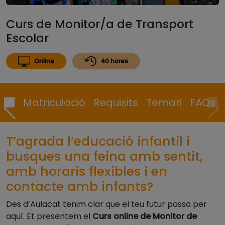
Curs de Monitor/a de Transport
Escolar
Online
40 hores
lari
Matriculació
Requisits
Temari
FAQs
T’agrada l’educació infantil i
busques una feina amb sentit,
amb horaris flexibles i en
contacte amb infants?
Des d’Aulacat tenim clar que el teu futur passa per
aquí. Et presentem el
Curs online de Monitor de