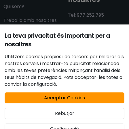
Qui som?
Tel: 977 252 795
Treballa amb nosaltres
Dll-Dv: 09:30 a 14:00 i
La teva privacitat és important per a
15:00 a 18:30
nosaltres
info@aulacat.cat
Utilitzem cookies pròpies i de tercers per millorar els
nostres serveis i mostrar-te publicitat relacionada
amb les teves preferències mitjançant l’anàlisi dels
Certificats
teus hàbits de navegació. Pots acceptar-les totes o
canviar la configuració.
Acceptar Cookies
Rebutjar
Configuració